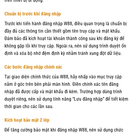
trên thiết bị di động.
Chuẩn bị trước khi đăng nhập
Trước khi tiến hành đăng nhập W88, điều quan trọng là chuẩn bị
đầy đủ các thông tin cần thiết gồm tên truy cập và mật khẩu.
Đảm bảo đã kích hoạt tài khoản thành công sau khi đăng ký để
không gặp lỗi khi truy cập. Ngoài ra, nên sử dụng trình duyệt ổn
định và xóa bộ nhớ đệm định kỳ nhằm tránh xung đột dữ liệu.
Các bước đăng nhập chính xác
Tại giao diện chính thức của W88, hãy nhấp vào mục truy cập
nằm ở góc trên bên phải màn hình. Điền chính xác tên đăng
nhập đã được cấp và mật khẩu đi kèm. Trường hợp dùng trình
duyệt riêng, nên sử dụng tính năng “Lưu đăng nhập” để tiết kiệm
thời gian cho các lần sau.
Kích hoạt bảo mật 2 lớp
Để tăng cường bảo mật khi đăng nhập W88, nên sử dụng chức