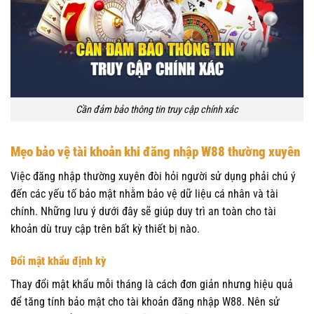
Cần đảm bảo thông tin truy cập chính xác
Mẹo bảo vệ tài khoản khi đăng nhập W88 thường xuyên
Việc đăng nhập thường xuyên đòi hỏi người sử dụng phải chú ý
đến các yếu tố bảo mật nhằm bảo vệ dữ liệu cá nhân và tài
chính. Những lưu ý dưới đây sẽ giúp duy trì an toàn cho tài
khoản dù truy cập trên bất kỳ thiết bị nào.
Đổi mật khẩu định kỳ
Thay đổi mật khẩu mỗi tháng là cách đơn giản nhưng hiệu quả
để tăng tính bảo mật cho tài khoản đăng nhập W88. Nên sử