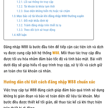
Lỗi sai thông tin truy cập
Tài khoản bị khóa tạm thời
Giao diện không hiển thị hoặc tải chậm
Mẹo bảo vệ tài khoản khi đăng nhập W88 thường xuyên
Đổi mật khẩu định kỳ
Tránh đăng nhập trên thiết bị lạ
Theo dõi lịch sử hoạt động
Kết luận
Đăng nhập W88 là bước đầu tiên để tiếp cận các tiện ích và dịch
vụ được cung cấp bởi hệ thống
W88
. Mỗi thao tác truy cập đều
được tối ưu hóa nhằm đảm bảo tốc độ và tính bảo mật. Bài viết
dưới đây sẽ giúp hiểu rõ quy trình truy cập, xử lý lỗi và cách giữ
an toàn cho tài khoản cá nhân.
Hướng dẫn chi tiết cách đăng nhập W88 chuẩn xác
Việc truy cập tại W88 đúng cách giúp đảm bảo quá trình sử dụng
không bị gián đoạn và bảo vệ toàn diện dữ liệu tài khoản. Mọi
bước đều được thiết kế tối giản, dễ thao tác kể cả khi thực hiện