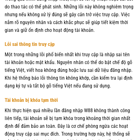
do thao tác có thể phát sinh. Những lỗi này không nghiêm trọng
nhưng nếu không xử lý đúng sẽ gây cản trở việc truy cập. Việc
nắm rõ nguyên nhân và cách khắc phục sẽ giúp tiết kiệm thời
gian và giữ ổn định cho hoạt động tài khoản.
Lỗi sai thông tin truy cập
Một trong những lỗi phổ biến nhất khi truy cập là nhập sai tên
tài khoản hoặc mật khẩu. Nguyên nhân có thể do bật chế độ gõ
tiếng Việt, viết hoa không đúng hoặc lưu sai dữ liệu đăng nhập.
Khi hệ thống báo lỗi thông tin không khớp, cần kiểm tra lại định
dạng ký tự và tắt bộ gõ tiếng Việt nếu đang sử dụng.
Tài khoản bị khóa tạm thời
Khi thực hiện quá nhiều lần đăng nhập W88 không thành công
liên tiếp, tài khoản sẽ bị tạm khóa trong khoảng thời gian nhất
định để đảm bảo an toàn. Đây là cơ chế phòng ngừa các hoạt
động truy cập sai mục đích. Trong trường hợp này, hệ thống sẽ