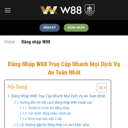
Bỏ
qua
nội
dung
ĐĂNG KÝ
ĐĂNG NHẬP
Home
-
Đăng nhập W88
Đăng Nhập W88 Truy Cập Nhanh Mọi Dịch Vụ
An Toàn Nhất
Nội Dung
Đăng Nhập W88 Truy Cập Nhanh Mọi Dịch Vụ An Toàn Nhất
Hướng dẫn chi tiết cách đăng nhập W88 chuẩn xác
Chuẩn bị trước khi đăng nhập
Các bước đăng nhập chính xác
Kích hoạt bảo mật 2 lớp
Lỗi thường gặp khi đăng nhập và cách khắc phục