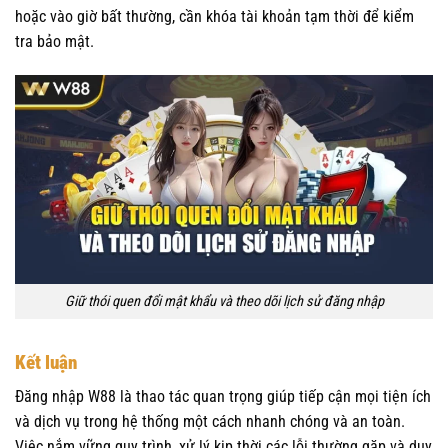
hoặc vào giờ bất thường, cần khóa tài khoản tạm thời để kiểm
tra bảo mật.
Giữ thói quen đổi mật khẩu và theo dõi lịch sử đăng nhập
Kết luận
Đăng nhập W88 là thao tác quan trọng giúp tiếp cận mọi tiện ích
và dịch vụ trong hệ thống một cách nhanh chóng và an toàn.
Việc nắm vững quy trình, xử lý kịp thời các lỗi thường gặp và duy