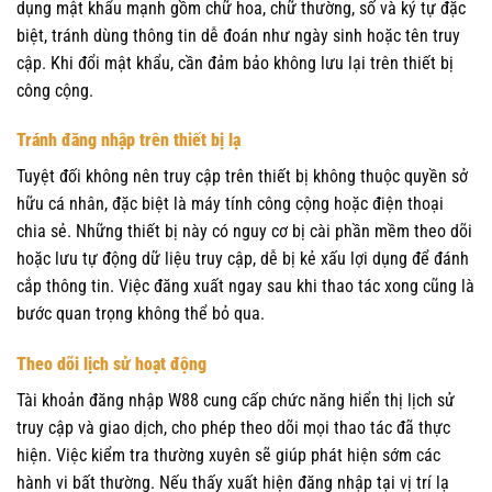
dụng mật khẩu mạnh gồm chữ hoa, chữ thường, số và ký tự đặc
biệt, tránh dùng thông tin dễ đoán như ngày sinh hoặc tên truy
cập. Khi đổi mật khẩu, cần đảm bảo không lưu lại trên thiết bị
công cộng.
Tránh đăng nhập trên thiết bị lạ
Tuyệt đối không nên truy cập trên thiết bị không thuộc quyền sở
hữu cá nhân, đặc biệt là máy tính công cộng hoặc điện thoại
chia sẻ. Những thiết bị này có nguy cơ bị cài phần mềm theo dõi
hoặc lưu tự động dữ liệu truy cập, dễ bị kẻ xấu lợi dụng để đánh
cắp thông tin. Việc đăng xuất ngay sau khi thao tác xong cũng là
bước quan trọng không thể bỏ qua.
Theo dõi lịch sử hoạt động
Tài khoản đăng nhập W88 cung cấp chức năng hiển thị lịch sử
truy cập và giao dịch, cho phép theo dõi mọi thao tác đã thực
hiện. Việc kiểm tra thường xuyên sẽ giúp phát hiện sớm các
hành vi bất thường. Nếu thấy xuất hiện đăng nhập tại vị trí lạ