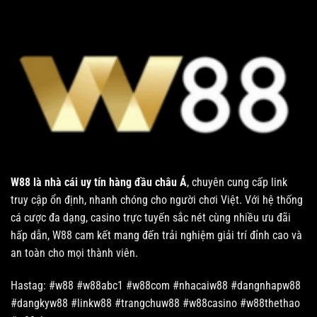
W88
là nhà cái uy tín hàng đầu châu Á
, chuyên cung cấp link
truy cập ổn định, nhanh chóng cho người chơi Việt. Với hệ thống
cá cược đa dạng, casino trực tuyến sắc nét cùng nhiều ưu đãi
hấp dẫn, W88 cam kết mang đến trải nghiệm giải trí đỉnh cao và
an toàn cho mọi thành viên.
Hastag:
#w88 #w88abc1 #w88com #nhacaiw88 #dangnhapw88
#dangkyw88 #linkw88 #trangchuw88 #w88casino #w88thethao