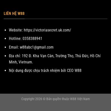
LIÊN HỆ W88
Website:
https://victoriasecret.uk.com/
Hotline: 0358388941
Email:
w88abc1@gmail.com
Địa chỉ: 192 Đ. Kha Vạn Cân, Trường Thọ, Thủ Đức, Hồ Chí
Minh, Vietnam.
Nội dung được chịu trách nhiệm bởi
CEO W88
Copyright 2026 © Bản quyền thuộc W88 Việt Nam