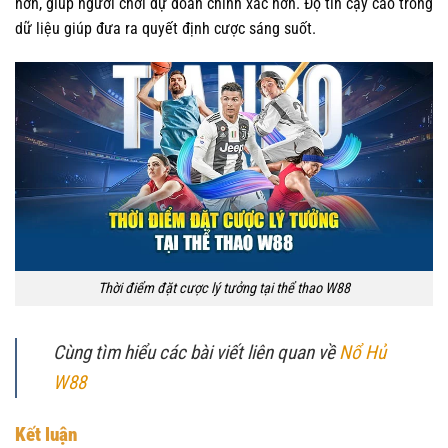
hơn, giúp người chơi dự đoán chính xác hơn. Độ tin cậy cao trong
dữ liệu giúp đưa ra quyết định cược sáng suốt.
Thời điểm đặt cược lý tưởng tại thể thao W88
Cùng tìm hiểu các bài viết liên quan về
Nổ Hủ
W88
Kết luận