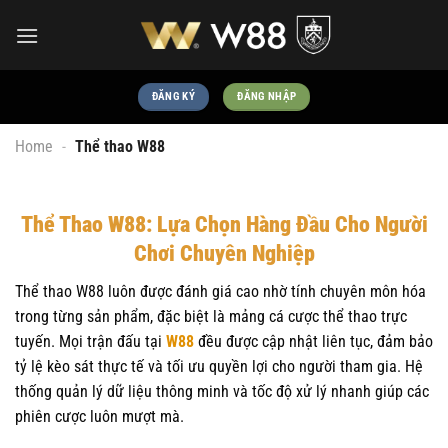
Bỏ
qua
nội
dung
ĐĂNG KÝ
ĐĂNG NHẬP
Home
-
Thể thao W88
Thể Thao W88: Lựa Chọn Hàng Đầu Cho Người
Chơi Chuyên Nghiệp
Thể thao W88 luôn được đánh giá cao nhờ tính chuyên môn hóa
trong từng sản phẩm, đặc biệt là mảng cá cược thể thao trực
tuyến. Mọi trận đấu tại
W88
đều được cập nhật liên tục, đảm bảo
tỷ lệ kèo sát thực tế và tối ưu quyền lợi cho người tham gia. Hệ
thống quản lý dữ liệu thông minh và tốc độ xử lý nhanh giúp các
phiên cược luôn mượt mà.