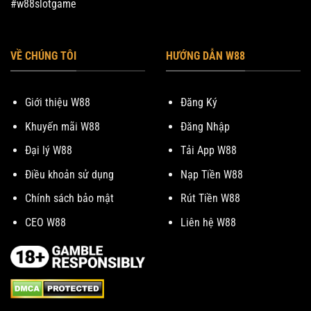
#w88slotgame
VỀ CHÚNG TÔI
HƯỚNG DẪN W88
Giới thiệu W88
Đăng Ký
Khuyến mãi W88
Đăng Nhập
Đại lý W88
Tải App W88
Điều khoản sử dụng
Nạp Tiền W88
Chính sách bảo mật
Rút Tiền W88
CEO W88
Liên hệ W88