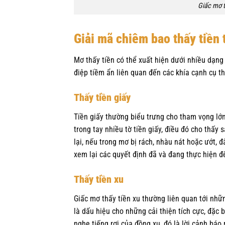
Giấc mơ t
Giải mã chiêm bao thấy tiền t
Mơ thấy tiền có thể xuất hiện dưới nhiều dạng
điệp tiềm ẩn liên quan đến các khía cạnh cụ t
Thấy tiền giấy
Tiền giấy thường biểu trưng cho tham vọng lớ
trong tay nhiều tờ tiền giấy, điều đó cho thấy
lại, nếu trong mơ bị rách, nhàu nát hoặc ướt, đ
xem lại các quyết định đã và đang thực hiện để
Thấy tiền xu
Giấc mơ thấy tiền xu thường liên quan tới nh
là dấu hiệu cho những cải thiện tích cực, đặc
nghe tiếng rơi của đồng xu, đó là lời cảnh báo