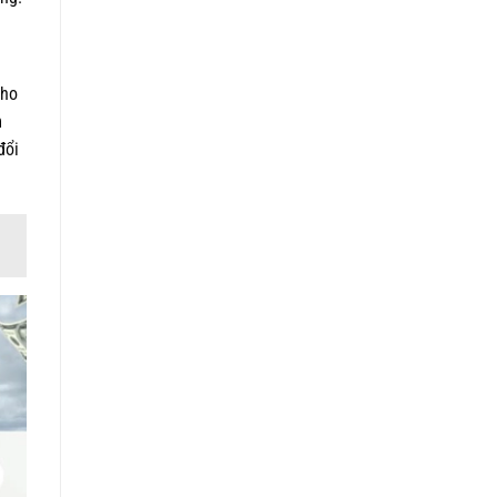
cho
m
đổi