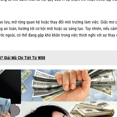
ao lưu, mở rộng quan hệ hoặc thay đổi môi trường làm việc. Giấc mơ 
 an toàn, hướng tới cơ hội mới hoặc sự sáng tạo. Tuy nhiên, nếu cả
 ngoài, có thể đang gặp khó khăn trong việc thích nghi với sự thay 
? Giải Mã Chi Tiết Từ W88