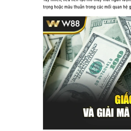
trọng hoặc mâu thuẫn trong các mối quan hệ g