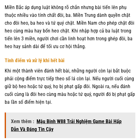
Miền Bắc áp dụng luật không rõ chắn nhưng bài tiến lên phụ
thuộc nhiều vào tính chất đôi, ba. Miền Trung dành quyền chặt
cho đôi heo, ba heo và tứ quý chặt. Miền Nam cho phép chặt đôi
heo cùng màu hay bốn heo chặt. Khi nhập hợp cả ba luật trong
tiến lên 3 miền, người chơi cần linh hoạt hơn trong ghép đôi, ba
heo hay sảnh dài để tối ưu cơ hội thắng.
Tính điểm và xử lý khi hết bài
Khi một thành viên đánh hết bài, những người còn lại bắt buộc
phải cộng điểm trực tiếp theo số lá còn lại. Nếu người cuối cùng
giữ bộ heo hoặc tứ quý, họ bị phạt gấp đôi. Ngoài ra, nếu đánh
cuối cùng là đôi heo cùng màu hoặc tứ quý, người đó bị phạt gấp
ba lần số điểm hiện tại.
Xem thêm :
Mậu Binh W88 Trải Nghiệm Game Bài Hấp
Dẫn Và Đáng Tin Cậy