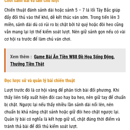
Chơi sảnh dài và làm chủ lượt
Chiến thuật đánh sảnh dài hoặc sảnh 5 – 7 lá lối Tây Bắc giúp
đẩy đối thủ vào thế khó, dễ kết thúc ván sớm. Trong tiến lên 3
miền, sảnh dài dù có rủi ro bị chặt bởi tứ quý hoặc đôi heo cũng
vẫn mang lại lợi thế kiểm soát lượt. Nên giữ sảnh gọn nếu có vài
cơ hội ra trước để làm chủ ván chơi.
Xem thêm :
Game Bài Ăn Tiền W88 Đồ Họa Sống Động,
Thưởng Tiền Thật
Đọc lược sử và quản lý bài chiến thuật
Lượt trước đó là cơ hội vàng để phân tích bài đối phương. Khi
thấy liên tiếp xuất hiện đôi cao hay ba heo, nên giữ tay để chuẩn
bị chặt. Ngược lại nếu thấy nhiều lần sảnh dài nổi lên, nên
chuẩn bị khả năng chặt sảnh hoặc giữ đôi heo chặt ngược lại.
Quản lý bài có nghĩa là kết hợp giữ số, chặt đúng thời điểm và
tránh thả bài để đối thủ kiểm soát lượt.