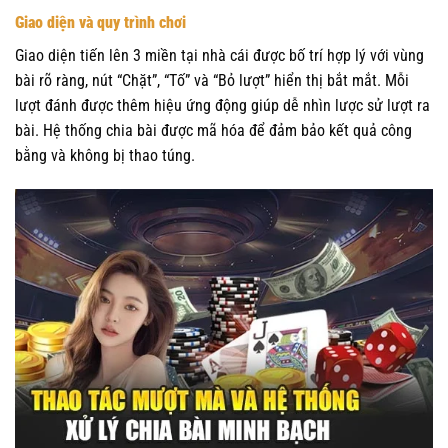
Giao diện và quy trình chơi
Giao diện tiến lên 3 miền tại nhà cái được bố trí hợp lý với vùng
bài rõ ràng, nút “Chặt”, “Tố” và “Bỏ lượt” hiển thị bắt mắt. Mỗi
lượt đánh được thêm hiệu ứng động giúp dễ nhìn lược sử lượt ra
bài. Hệ thống chia bài được mã hóa để đảm bảo kết quả công
bằng và không bị thao túng.