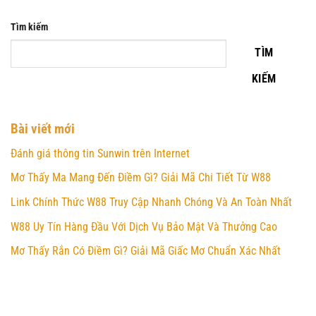
Tìm kiếm
TÌM
KIẾM
Bài viết mới
Đánh giá thông tin Sunwin trên Internet
Mơ Thấy Ma Mang Đến Điềm Gì? Giải Mã Chi Tiết Từ W88
Link Chính Thức W88 Truy Cập Nhanh Chóng Và An Toàn Nhất
W88 Uy Tín Hàng Đầu Với Dịch Vụ Bảo Mật Và Thưởng Cao
Mơ Thấy Rắn Có Điềm Gì? Giải Mã Giấc Mơ Chuẩn Xác Nhất