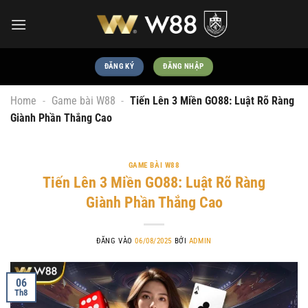
Bỏ
qua
nội
dung
ĐĂNG KÝ
ĐĂNG NHẬP
Home
-
Game bài W88
-
Tiến Lên 3 Miền GO88: Luật Rõ Ràng
Giành Phần Thắng Cao
GAME BÀI W88
Tiến Lên 3 Miền GO88: Luật Rõ Ràng
Giành Phần Thắng Cao
ĐĂNG VÀO
06/08/2025
BỞI
ADMIN
06
Th8